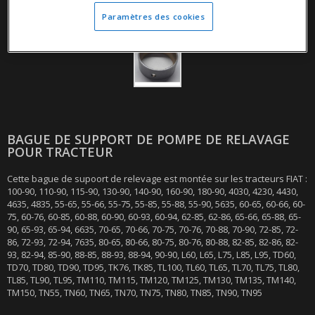
Paramètres des cookies
BAGUE DE SUPPORT DE POMPE DE RELAVAGE
POUR TRACTEUR
Cette bague de supoort de relevage est montée sur les tracteurs FIAT :
100-90, 110-90, 115-90, 130-90, 140-90, 160-90, 180-90, 4030, 4230, 4430,
4635, 4835, 55-65, 55-66, 55-75, 55-85, 55-88, 55-90, 5635, 60-65, 60-66, 60-
75, 60-76, 60-85, 60-88, 60-90, 60-93, 60-94, 62-85, 62-86, 65-66, 65-88, 65-
90, 65-93, 65-94, 6635, 70-65, 70-66, 70-75, 70-76, 70-88, 70-90, 72-85, 72-
86, 72-93, 72-94, 7635, 80-65, 80-66, 80-75, 80-76, 80-88, 82-85, 82-86, 82-
93, 82-94, 85-90, 88-85, 88-93, 88-94, 90-90, L60, L65, L75, L85, L95, TD60,
TD70, TD80, TD90, TD95, TK76, TK85, TL100, TL60, TL65, TL70, TL75, TL80,
TL85, TL90, TL95, TM110, TM115, TM120, TM125, TM130, TM135, TM140,
TM150, TN55, TN60, TN65, TN70, TN75, TN80, TN85, TN90, TN95