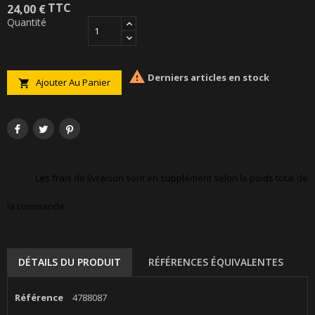
TTC
24,00 €
Quantité

Derniers articles en stock
Ajouter Au Panier

Les frais de livraison sont en supplément selon le poids total de
la commande
DÉTAILS DU PRODUIT
RÉFÉRENCES ÉQUIVALENTES
Référence
4788087