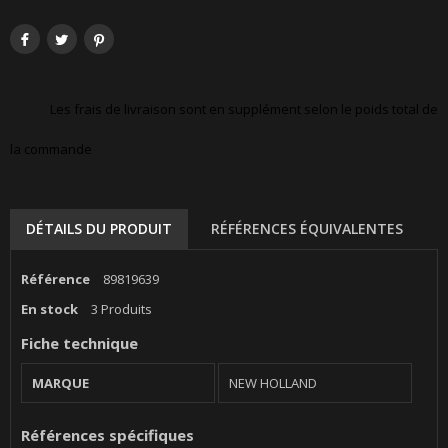
Les frais de livraison sont en supplément selon le poids total de
la commande
DÉTAILS DU PRODUIT
RÉFÉRENCES ÉQUIVALENTES
Référence
89819639
En stock
3 Produits
Fiche technique
MARQUE
NEW HOLLAND
Références spécifiques