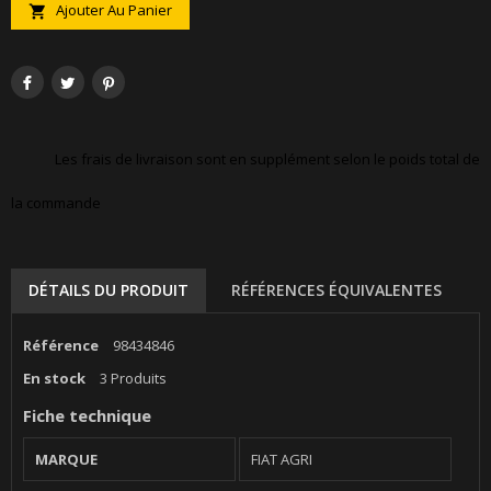
Ajouter Au Panier

Les frais de livraison sont en supplément selon le poids total de
la commande
DÉTAILS DU PRODUIT
RÉFÉRENCES ÉQUIVALENTES
Référence
98434846
En stock
3 Produits
Fiche technique
MARQUE
FIAT AGRI