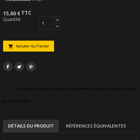
TTC
15,60 €
Quantité
Ajouter Au Panier

Les frais de livraison sont en supplément selon le poids total de
la commande
DÉTAILS DU PRODUIT
RÉFÉRENCES ÉQUIVALENTES