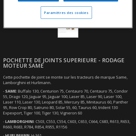
Paramètres des cookies
POCHETTE DE JOINTS SUPERIEURE - RODAGE
MOTEUR SAME
Cette pochette de joint se monte sur les tracteurs de marque Same,
Lamborghini et Hurlimann.
-
SAME
: Buffalo 130, Centurion 75, Centauro 70, Centauro 75, Condor
55, Drago 120, Jaguar 95, Jaguar 100, Laser 85, Laser 90, Laser 100,
Laser 110, Laser 130, Leopard 85, Mercury 85, Minitaurus 60, Panther
95, Row Crop 80, Satruno 80, Solar 55, 60, Taurus 60, trident 130
Expexport, Tiger 100, Tiger 130, Vigneron 60
-
LAMBORGHINI
: C503, C553, C554, C603, C653, C664, C683, R613, R653,
R660, R683, R784, R854, R955, R1156
-
HURLIMANN
: H-361