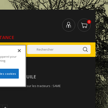
0
STANCE
tez-Nous
appareil pour
ting.
 les cookies
ERVOIR A HUILE
à huile est monté sur les tracteurs : SAME