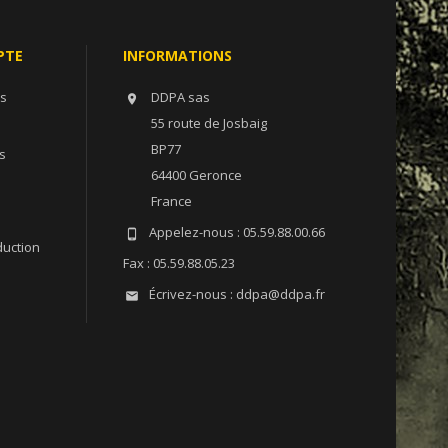
PTE
INFORMATIONS
ns
DDPA sas

55 route de Josbaig
BP77
s
64400 Geronce
France
Appelez-nous :
05.59.88.00.66

duction
Fax :
05.59.88.05.23
Écrivez-nous :
ddpa@ddpa.fr
