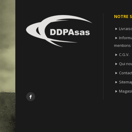
NOTRE S
Livrais

Informa

mentions 
C.G.V.

Qui no

Contac

Sitema

Magasi

Facebook