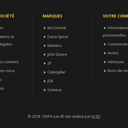
OCIÉTÉ
MARQUES
VOTRE COM
on
McCormick
Informatio


personnelles
tions et
Dana Spicer

légales
Commande

Manitou

Avoirs

John Deere

us sommes
Adresses

ZF

tez-nous
Bons de ré

Caterpillar

p
JCB

ns
Someca

© 2018 - DDPA sas © site réalisé par
H-TIC