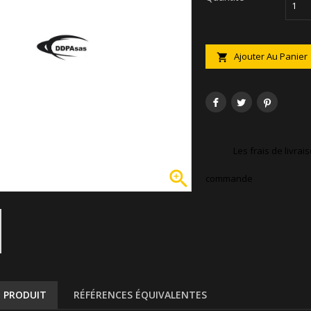
Ajouter Au Panier

Les frais de livra

commande
U PRODUIT
RÉFÉRENCES ÉQUIVALENTES