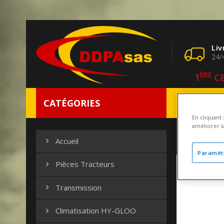
Liv
24/
1
ÈRE
CE
CATÉGORIES
Notre Entrep
En cliquant
améliorer la
Pièces T
Accueil

Paramèt
Pièces Tracteurs

Transmission

Climatisation HY-GLOO
