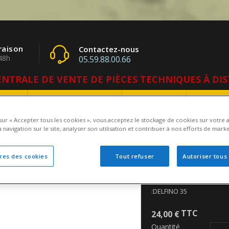
raison
Contactez-nous
48h
05.59.88.00.66
NTRALE DE VENTE DE PIÈCES TECHNIQUES À DI
rise
Nos Constructeurs
CARRARO
Contac
 sur « Accepter tous les cookies », vous acceptez le stockage de cookies sur votre 
 navigation sur le site, analyser son utilisation et contribuer à nos efforts de marke
racteurs
Moteur
BOUCHON DE RESERVOIR A HUILE
res des cookies
Tout refuser
Autoriser tous
BOUCHON DE RES
Ce bouchon de réservoir 
:DELFINO 35
TTC
24,00 €
Quantité