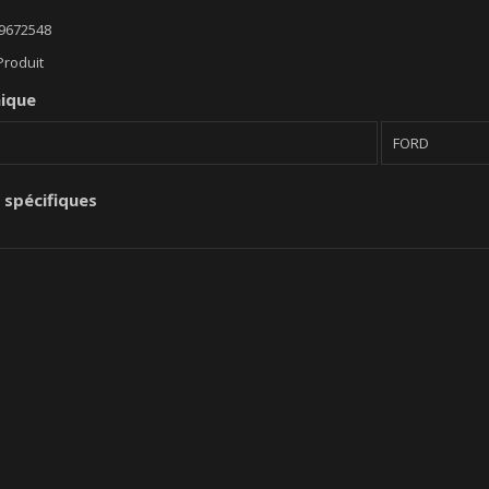
9672548
Produit
nique
FORD
 spécifiques