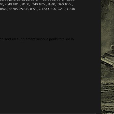
40, 7840, 8010, 8160, 8240, 8260, 8340, 8360, 8560,
 8870, 8870A, 8970A, 8970, G170, G190, G210, G240
ison sont en supplément selon le poids total de la