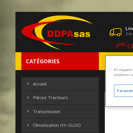
Liv
24/
1
ÈRE
CE
CATÉGORIES
Notre Entrep
En cliquant
améliorer la
Transmi
Accueil

Paramèt
Pièces Tracteurs

Transmission

Climatisation HY-GLOO
