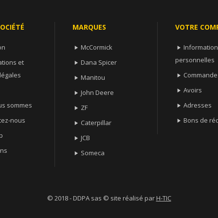
OCIÉTÉ
MARQUES
VOTRE COM
on
McCormick
Informatio


personnelles
tions et
Dana Spicer

légales
Commande

Manitou

Avoirs

John Deere

us sommes
Adresses

ZF

tez-nous
Bons de ré

Caterpillar

p
JCB

ns
Someca

© 2018 - DDPA sas © site réalisé par
H-TIC