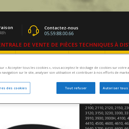
raison
Contactez-nous
48h
05.59.88.00.66
NTRALE DE VENTE DE PIÈCES TECHNIQUES À DI
rise
Nos Constructeurs
CARRARO
Contac
 sur « Accepter tous les cookies », vous acceptez le stockage de cookies sur votre 
 navigation sur le site, analyser son utilisation et contribuer à nos efforts de marke
ssion
Pont Clark Hurth
JOINT TORIQUE DE TRACTEUR
res des cookies
Tout refuser
Autoriser tous
JOINT TORIQUE 
Ce joint se monte sur les 
2100, 2110, 2120, 2150, 23
3120, 3150, 3230, 3300, 33
3910, 3930, 3930H, 4100, 4
4410, 4500, 4600, 4610, 46
5640, 5700, 6410, 6600, 66