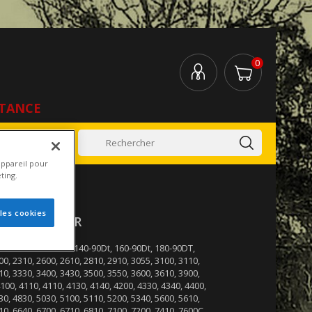
0
STANCE
tez-Nous
appareil pour
ting.
 les cookies
DE TRACTEUR
tracteurs : FORD : 140-90Dt, 160-90Dt, 180-90DT,
00, 2310, 2600, 2610, 2810, 2910, 3055, 3100, 3110,
10, 3330, 3400, 3430, 3500, 3550, 3600, 3610, 3900,
100, 4110, 4110, 4130, 4140, 4200, 4330, 4340, 4400,
30, 4830, 5030, 5100, 5110, 5200, 5340, 5600, 5610,
10, 6640, 6700, 6710, 6810, 7100, 7200, 7410, 7600C,