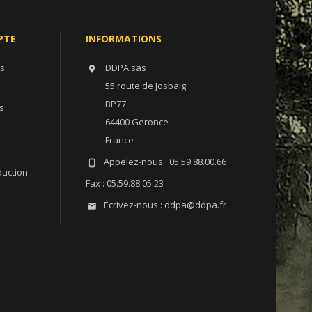
PTE
INFORMATIONS
ns
DDPA sas

55 route de Josbaig
BP77
s
64400 Geronce
France
Appelez-nous :
05.59.88.00.66

duction
Fax :
05.59.88.05.23
Écrivez-nous :
ddpa@ddpa.fr
