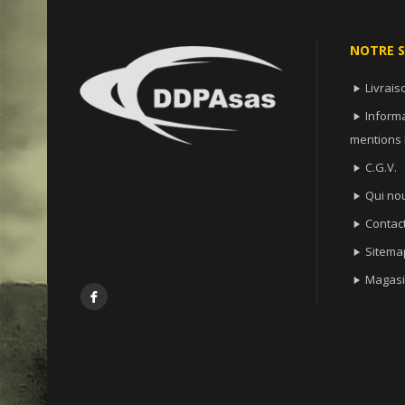
NOTRE S
Livrais

Informa

mentions 
C.G.V.

Qui no

Contac

Sitema

Magasi

Facebook